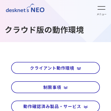
全文検索システム Neuron ES
new
クラウド版の特長
メニュー
パッケージ版
クラウド版オプション
パッケージ版の特長
クラウド版の動作環境
パッケージ版ライセンス価格
クラウド版セキュリティオプション
クラウド版・パッケージ版比較
パッケージ版年間サポート
連携ツール
他社グループウェアからの乗換
hot!
クライアント動作環境
パッケージ版ご購入の流れ
クラウド版連携ツール
制限事項
ご利用環境について
販売パートナー
パッケージ版連携ツール
クラウド版の動作環境
動作確認済み製品・サービス