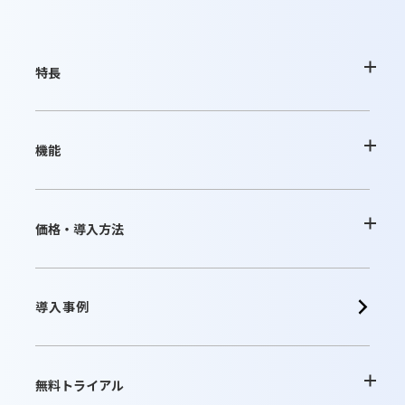
特長
desknetʼs NEOの特長
機能
AppSuiteの特長
基本機能一覧
価格・導入方法
クラウド版の特長
オプション
クラウド版
導入事例
パッケージ版の特長
連携ツール
パッケージ版
無料トライアル