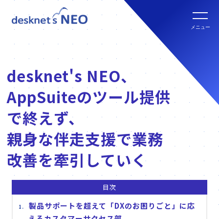
全文検索システム Neuron ES
new
クラウド版の特長
メニュー
パッケージ版
クラウド版セキュリティオプション
パッケージ版の特長
desknet's NEO、
パッケージ版ライセンス価格
連携ツール
AppSuiteのツール提供
クラウド版・パッケージ版比較
パッケージ版年間サポート
で終えず、
クラウド版連携ツール
他社グループウェアからの乗換
親身な伴走支援で業務
hot!
パッケージ版ご購入の流れ
改善を牽引していく
パッケージ版連携ツール
ご利用環境について
目次
販売パートナー
製品サポートを超えて「DXのお困りごと」に応
クラウド版の動作環境
えるカスタマーサクセス部