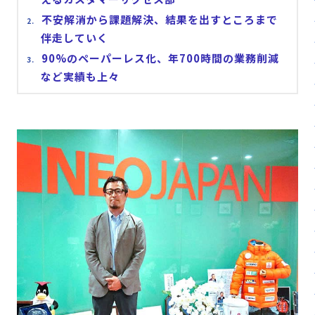
販売パートナー⼀覧
不安解消から課題解決、結果を出すところまで
伴走していく
パッケージ版の動作環境
90%のペーパーレス化、年700時間の業務削減
AppSuiteインテグレーター
など実績も上々