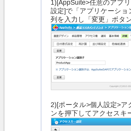
1)[AppSuite>任意の
設定]で「アプリケーシ
列を入力し「変更」ボタ
2)[ポータル>個人設定>
ンを押下してアクセスキ