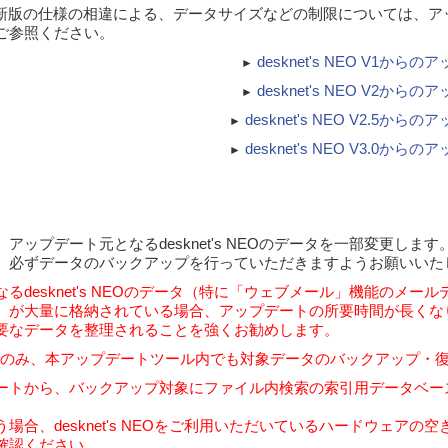
 NEO 最新版の仕様の相違による、データサイズなどの制限については、
ご参照ください。
desknet's NEO V1か
►
desknet's NEO V2か
►
desknet's NEO V2.5か
►
desknet's NEO V3.0か
►
アップデート元となるdesknet's NEOのデータを一部変更します
、必ずデータのバックアップを行っていただきますようお願いいた
るdesknet's NEOのデータ（特に「ウェブメール」機能のメー
）が大量に格納されている場合、アップデートの所要時間が長くな
要なデータを整理されることを強くお勧めします。
SQL版のみ、本アップデートツール内でも対象データのバックアップ・
デートから、バックアップ対象にファイル内検索の索引用データベース「d
場合、desknet's NEOをご利用いただいているハードウェアの
確認ください。