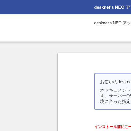
desknet's N
desknet's N
お使いのdesk
本ドキュメント
す。サーバーOSにL
境に合った指定
インストール前にご