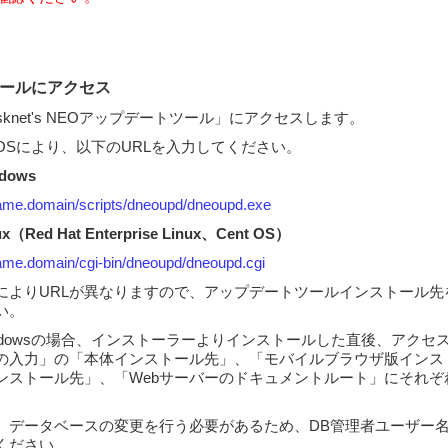
ツールにアクセス
knet's NEOアップデートツール」にアクセスします。
OSにより、以下のURLを入力してください。
dows
name.domain/scripts/dneoupd/dneoupd.exe
Red Hat Enterprise Linux、Cent OS）
name.domain/cgi-bin/dneoupd/dneoupd.cgi
によりURLが異なりますので、アップデートツールインストール先
い。
ndowsの場合、インストーラーよりインストールした直後、アクセ
の入力」の「本体インストール先」、「モバイルブラウザ版インス
ンストール先」、「Webサーバーのドキュメントルート」にそれぞ
。
、データベースの変更を行う必要があるため、DB管理者ユーザー
ください。