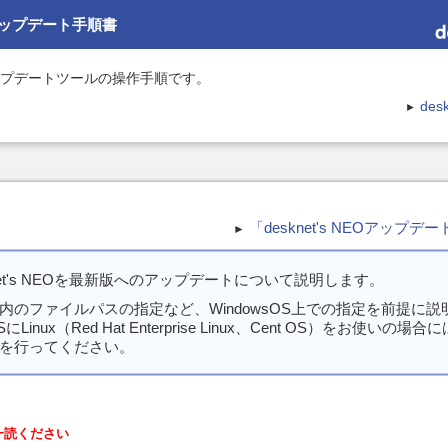
EO アップデート手順書
EO アップデートツールの操作手順です。
des
►
「desknet's NEOアップ
►
net's NEOを最新版へのアップデートについて説明します。
内のファイルパスの指定など、WindowsOS上での指定を前提に説
inux（Red Hat Enterprise Linux、Cent OS）をお使いの
を行ってください。
一読ください