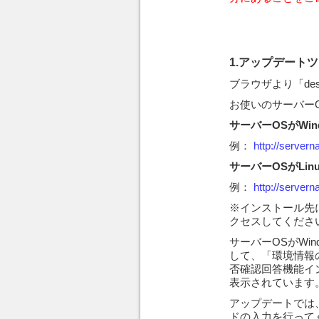
1.アップデート
ブラウザより「des
お使いのサーバー
サーバーOSがWin
例：
http://server
サーバーOSがLinux（
例：
http://server
※インストール先
クセスしてくださ
サーバーOSがWi
して、「環境情報
否確認回答機能イ
表示されています
アップデートでは
ドの入力を行って