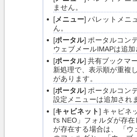
ません。
[
メニュー
] パレットメ
ん。
[
ポータル
] ポータルコ
ウェブメールIMAPは追
[
ポータル
] 共有ブック
新処理で、表示順が重複
があります。
[
ポータル
] ポータルコ
設定メニューは追加され
[
キャビネット
] キャビネ
t's NEO」フォルダが
が存在する場合は、 「ウ