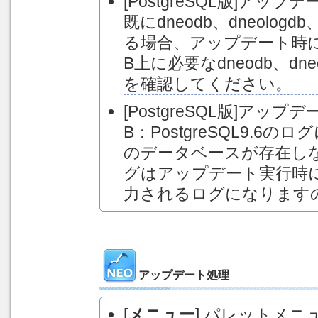
[PostgreSQL版]アップデ
既にdneodb、dneolog
る場合、アップデート時
B上に必要なdneodb、dne
を確認してください。
[PostgreSQL版]ア
B：PostgreSQL9.6のログに
のデータベースが存在し
グはアップデート実行時
力されるログになります
アップデート処理
[
メニュー
] パレットメニ